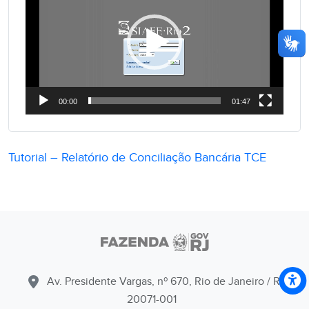
c
a
d
o
r
00:00
01:47
d
e
v
Tutorial – Relatório de Conciliação Bancária TCE
í
d
e
o
Av. Presidente Vargas, nº 670, Rio de Janeiro / RJ -
20071-001