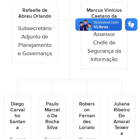
Rafaelle de
Marcus Vinícius
Abreu Orlando
Caetano da
Silva
Subsecretário
Assessor
Adjunto de
Chefe de
Planejamento
Segurança da
e Governança
Informação
Diego
Paulo
Robers
Juliana
Carval
Marcel
on
Ribeiro
ho
o Da
Fernan
Do
Santan
Rocha
des
Amaral
a
Silva
Loriato
Teixeir
a