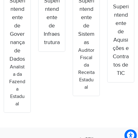
Superi
Superi
Superi
Superi
ntend
ntend
ntend
ntend
ente
ente
ente
ente
de
de
de
de
Gover
Infraes
Sistem
Aquisi
nança
trutura
as
ções e
Auditor
de
Contra
Fiscal
Dados
tos de
da
Analist
Receita
TIC
a da
Estadu
Fazend
al
a
Estadu
al