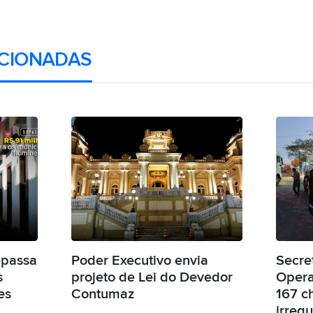
CIONADAS
epassa
Poder Executivo envia
Secre
s
projeto de Lei do Devedor
Opera
es
Contumaz
167 c
irregu