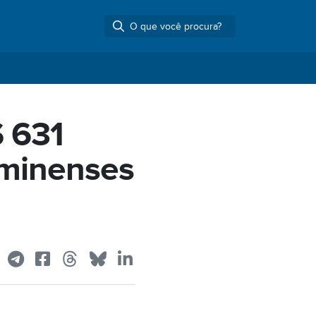
 631
uminenses