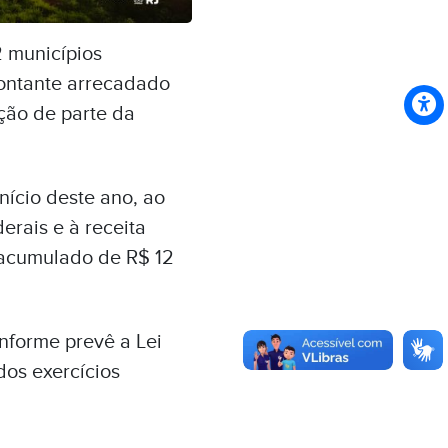
 municípios
montante arrecadado
ção de parte da
início deste ano, ao
erais e à receita
l acumulado de
R$ 12
nforme prevê a Lei
dos exercícios