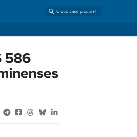
$ 586
uminenses