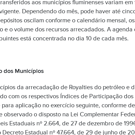
transferidos aos municípios fluminenses variam em
o vigente. Dependendo do mês, pode haver até cinco
epósitos oscilam conforme o calendário mensal, os
rio e o volume dos recursos arrecadados. A agenda
ribuintes está concentrada no dia 10 de cada mês.
o dos Municípios
ípios da arrecadação de Royalties do petróleo e do
do com os respectivos Índices de Participação dos 
para aplicação no exercício seguinte, conforme de
e observado o disposto na Lei Complementar Federa
Leis Estaduais nº 2.664, de 27 de dezembro de 1996
 Decreto Estadual nº 47.664, de 29 de junho de 20