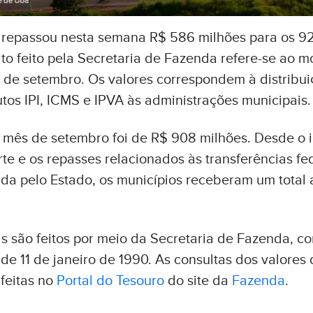
 repassou nesta semana
R$ 586 milhões
para os 92
to feito pela Secretaria de Fazenda refere-se ao 
3 de setembro
. Os valores correspondem à distribui
utos IPI, ICMS e IPVA às administrações municipais.
o mês de
setembro
foi de
R$ 908 milhões
. Desde o 
rte e os repasses relacionados às transferências fed
da pelo Estado, os municípios receberam um tota
 são feitos por meio da Secretaria de Fazenda, co
e 11 de janeiro de 1990. As consultas dos valores 
feitas no
Portal do Tesouro
do site da
Fazenda
.