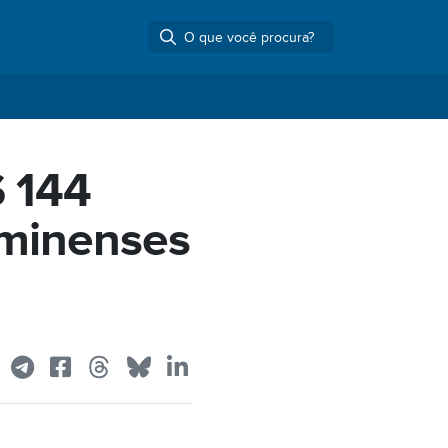
 144
uminenses