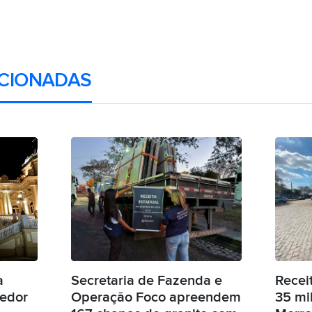
CIONADAS
a
Secretaria de Fazenda e
Recei
vedor
Operação Foco apreendem
35 mil