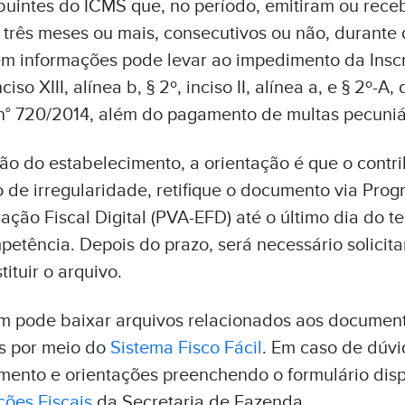
buintes do ICMS que, no período, emitiram ou re
or três meses ou mais, consecutivos ou não, durante
em informações pode levar ao impedimento da Inscr
iso XIII, alínea b, § 2º, inciso II, alínea a, e § 2º-A,
° 720/2014, além do pagamento de multas pecuniá
ação do estabelecimento, a orientação é que o contri
 de irregularidade, retifique o documento via Pro
ração Fiscal Digital (PVA-EFD) até o último dia do t
tência. Depois do prazo, será necessário solicitar
ituir o arquivo.
m pode baixar arquivos relacionados aos documento
es por meio do
Sistema Fisco Fácil
. Em caso de dúvi
ento e orientações preenchendo o formulário dis
ões Fiscais
da Secretaria de Fazenda.