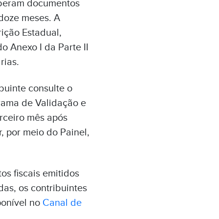
ceberam documentos
 doze meses. A
ição Estadual,
 do Anexo I da Parte II
rias.
buinte consulte o
grama de Validação e
erceiro mês após
, por meio do Painel,
s fiscais emitidos
das, os contribuintes
ponível no
Canal de