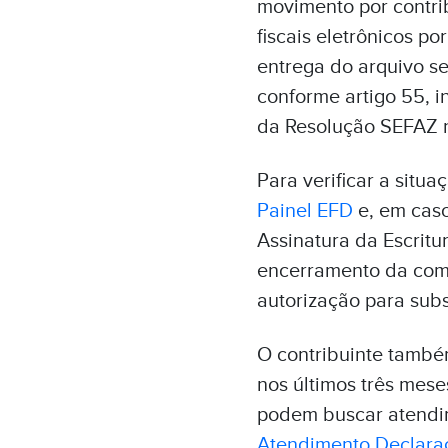
movimento por contri
fiscais eletrônicos p
entrega do arquivo s
conforme artigo 55, inc
da Resolução SEFAZ n
Para verificar a situ
Painel EFD
e, em caso
Assinatura da Escritu
encerramento da compe
autorização para subst
O contribuinte també
nos últimos três mes
podem buscar atendim
Atendimento Declaraç