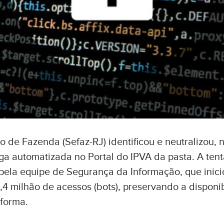
o de Fazenda (Sefaz-RJ) identificou e neutralizou, n
ga automatizada no Portal do IPVA da pasta. A tent
pela equipe de Segurança da Informação, que inic
,4 milhão de acessos (bots), preservando a disponi
forma.