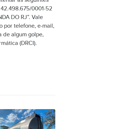
tentar às seguintes
J 42.498.675/0001-52
DA DO RJ”. Vale
por telefone, e-mail,
a de algum golpe,
rmática (DRCI).