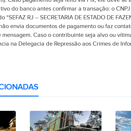
. Caso pagamento seja feito via Pix, ele deve se a
ativo do banco antes confirmar a transação: o CNP
ido “SEFAZ RJ – SECRETARIA DE ESTADO DE FAZEN
 não envia documentos de pagamento ou faz contato 
 mensagem. Caso o contribuinte seja alvo ou vítim
ncia na Delegacia de Repressão aos Crimes de Info
CIONADAS