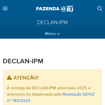
DECLAN-IPM
Menu
DECLAN-IPM
ATENÇÃO!
A entrega da DECLAN-IPM anos-base 2025 e
anteriores foi dispensada pela
Resolução SEFAZ
nº 743/2024
.