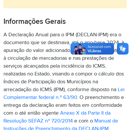
Informações Gerais
A Declaração Anual para o IPM (DECLAN-IPM) era o
documento que se destinava, até o ano-base 2024, à
apuração do valor adicionado nas operações relativas
à circulação de mercadorias e nas prestações de
serviços alcançados pela incidência do ICMS,
realizadas no Estado, visando a compor o cálculo dos
Índices de Participação dos Municípios na
arrecadação do ICMS (IPM), conforme disposto na
Lei
Complementar federal n.º 63/90
. O preenchimento e
entrega da declaração eram feitos em conformidade
com o até então vigente
Anexo X da Parte II da
Resolução SEFAZ nº 720/2014
e com o
Manual de
Instruções de Preenchimento da DECLAN-IPM.